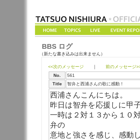
BBS ログ
（新たな書き込みは出来ません）
<<次のメッセージ
｜
前のメッセージ>
No.
561
Title
智弁と西浦さんの歌に感動！
西浦さんこんにちは。
昨日は智弁を応援しに甲
一時は２対１３から１０
弁の
意地と強さを感じ、感動