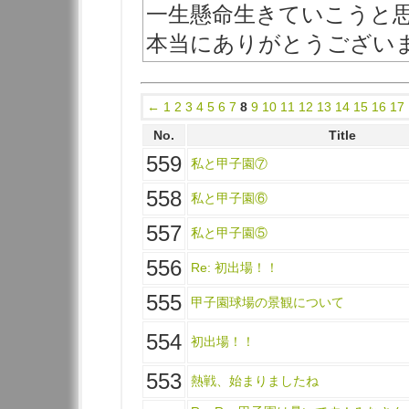
一生懸命生きていこうと
本当にありがとうござい
←
1
2
3
4
5
6
7
8
9
10
11
12
13
14
15
16
17
No.
Title
559
私と甲子園⑦
558
私と甲子園⑥
557
私と甲子園⑤
556
Re: 初出場！！
555
甲子園球場の景観について
554
初出場！！
553
熱戦、始まりましたね