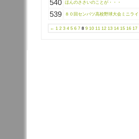
540
ほんのささいのことが・・・
539
８０回センバツ高校野球大会ミニライ
←
1
2
3
4
5
6
7
8
9
10
11
12
13
14
15
16
17