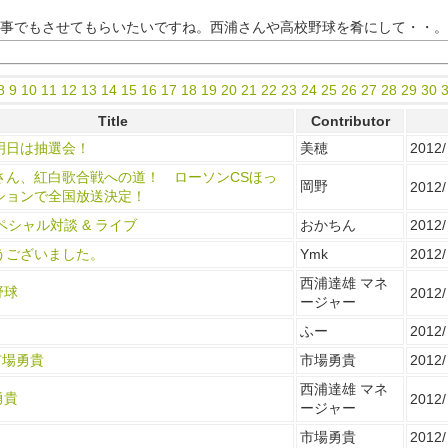
食事でもさせてもらいたいですね。西浦さんや高校野球を肴にして・・。
8
9
10
11
12
13
14
15
16
17
18
19
20
21
22
23
24
25
26
27
28
29
30
Title
Contributor
明日は抽選会！
美穂
2012/ 
さん、紅白歌合戦への道！ ローソンCSほっ
岡野
2012/
ションで全国放送決定！
ペシャル対談 & ライブ
おかちん
2012/
うございました。
Ymk
2012/
西浦達雄 マネ
野球
2012/
ージャー
ふー
2012/
 市場勇貴
市場勇貴
2012/ 
西浦達雄 マネ
勇貴
2012/
ージャー
市場勇貴
2012/