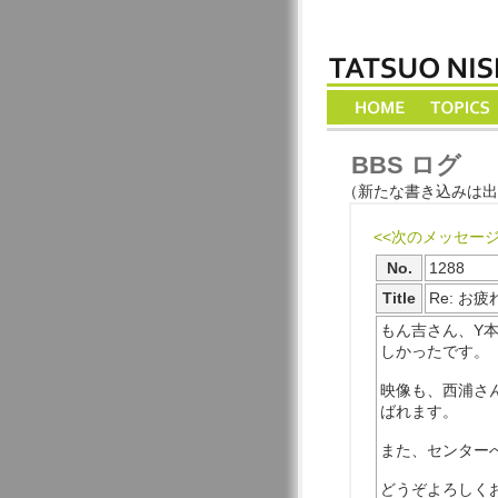
BBS ログ
（新たな書き込みは出
<<次のメッセー
No.
1288
Title
Re: 
もん吉さん、Y
しかったです。
映像も、西浦さ
ばれます。
また、センター
どうぞよろしく