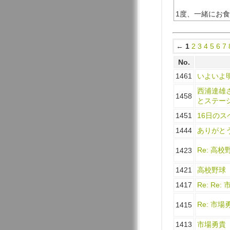
1度、一緒にお
←
1
2
3
4
5
6
7
No.
1461
いよいよ
西浦達雄
1458
とステー
1451
16日のス
1444
ありがと
Re: 高校
1423
1421
高校野球
1417
Re: Re:
Re: 市場
1415
1413
市場勇貴