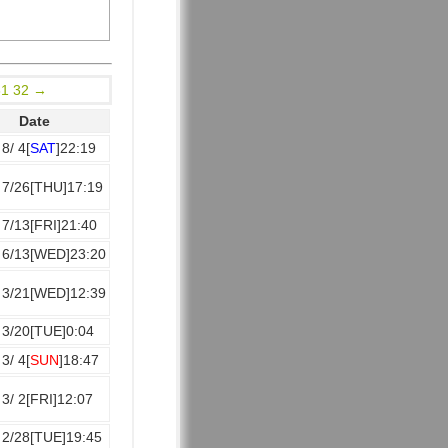
31
32
→
Date
8/ 4[
SAT
]22:19
 7/26[THU]17:19
 7/13[FRI]21:40
 6/13[WED]23:20
 3/21[WED]12:39
 3/20[TUE]0:04
3/ 4[
SUN
]18:47
 3/ 2[FRI]12:07
 2/28[TUE]19:45