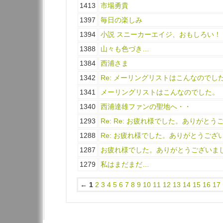
1413
市場勇貴
1397
毎日の楽しみ
1394
小説 スニーカーエイジ、おもしろい！
1388
山々も色づき…
1384
西浦さま
1342
Re: メーリングリストはこんなのでし
1341
メーリングリストはこんなのでした。
1340
西浦達雄ファンの聖地へ・・
1293
Re: Re: お疲れ様でした。ありがと
1288
Re: お疲れ様でした。ありがとうござ
1287
お疲れ様でした。ありがとうございま
1279
私はまだまだ…
←
1
2
3
4
5
6
7
8
9
10
11
12
13
14
15
16
17