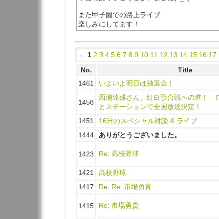
また甲子園での路上ライブ
楽しみにしてます！
←
1
2
3
4
5
6
7
8
9
10
11
12
13
14
15
16
17
No.
Title
1461
いよいよ明日は抽選会！
西浦達雄さん、紅白歌合戦への道！ ロ
1458
とステーションで全国放送決定！
1451
16日のスペシャル対談 & ライブ
1444
ありがとうございました。
Re: 高校野球
1423
1421
高校野球
1417
Re: Re: 市場勇貴
Re: 市場勇貴
1415