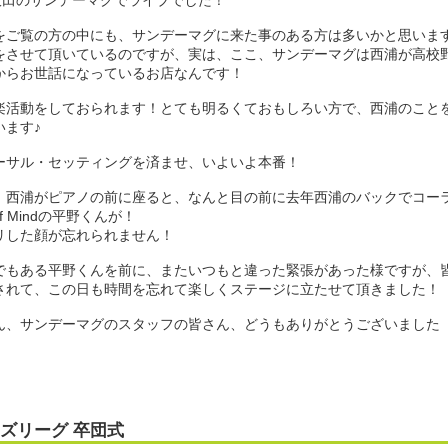
、吹田のサンデーマグでライブでした！
をご覧の方の中にも、サンデーマグに来た事のある方は多いかと思いま
をさせて頂いているのですが、実は、ここ、サンデーマグは西浦が高校
からお世話になっているお店なんです！
楽活動をしておられます！とても明るくておもしろい方で、西浦のこと
います♪
ーサル・セッティングを済ませ、いよいよ本番！
、西浦がピアノの前に座ると、なんと目の前に去年西浦のバックでコー
Of Mindの平野くんが！
リした顔が忘れられません！
でもある平野くんを前に、またいつもと違った緊張があった様ですが、
されて、この日も時間を忘れて楽しくステージに立たせて頂きました！
ん、サンデーマグのスタッフの皆さん、どうもありがとうございました
ズリーグ 卒団式