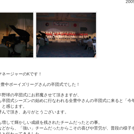
200
マネージャーのKです！
、全豊中ボーイズリーグさんの卒団式でした！
年野球の卒団式にお邪魔させて頂きますが、
も卒団式シーズンの始めに行なわれる全豊中さんの卒団式に来ると「今
」と感じます。
呼んで頂き、ありがとうございます。
も増して輝かしい成績を残されたチームだったとの事。
などから、「強い」チームだったからこその喜びや苦労が、普段の様子
りと伝わってきました。