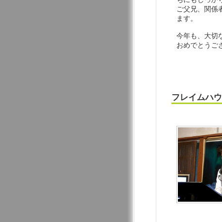
ご父兄、関係
ます。
今年も、大切
おめでとうご
フレイムハウ