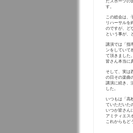
たスポーツの
す。
この総会は、
リハーサルを
のですが、ど
という事が、
講演では「指
ンをしていて
て頂きました
皆さん本当に
そして、実は
の日その楽曲
講演に続き、
した。
いつもは「高
ていただいた
いつか皆さん
アミティエス
これからもど