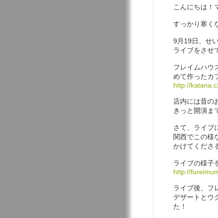
こんにちは！
すっかり寒く
9月19日、
ライブをさせ
フレイムハウ
めて作ったカ
http://katana.
店内には昔の
きっと開演まで
さて、ライブ
関西でこの様
かけてくださ
ライブの様子
http://fureimu
ライブ後、フ
デザートとウ
た！