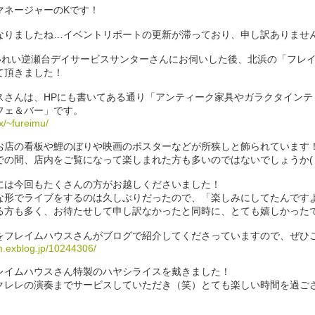
マネージャーのKです！
なりましたね…イベントリポートの更新が滞っており、申し訳ありませ
せいれい逆瀬台デイサービスサンターさんにお伺いした後、北浜の「フレ
て頂きました！
スさんは、HPにも書いてある通り「アンティーク家具やガラクタインテ
フェ＆バー」です。
cx/~fureimu/
お店の看板や鯉のぼりや映画のポスターなどが所狭しと飾られています
の間、店内をご覧になって楽しまれた方も多いのではないでしょうか( ^ 
には今回もたくさんの方がお越しくださいました！
な形でライブをするのは久しぶりだったので、「楽しみにしてたんです
る方も多く、お待たせして申し訳なかったと同時に、とても嬉しかった
をフレイムハウスさんがブログで紹介してくださっていますので、ぜひご
m.exblog.jp/10244306/
レイムハウスさん特製のハヤシライスを戴きました！
クレレの演奏までサービスしていただき（笑）とても楽しい時間を過ご