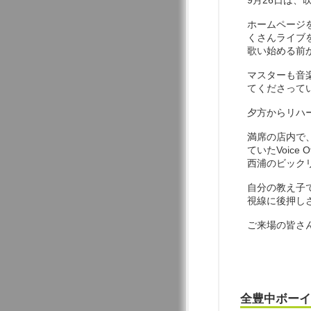
9月26日は
ホームページ
くさんライブ
歌い始める前
マスターも音
てくださって
夕方からリハ
満席の店内で
ていたVoice 
西浦のビック
自分の教え子
視線に後押し
ご来場の皆さ
全豊中ボーイ