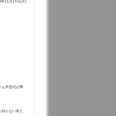
9年11月17日(火)
年も卒団式の季
を知らない私た