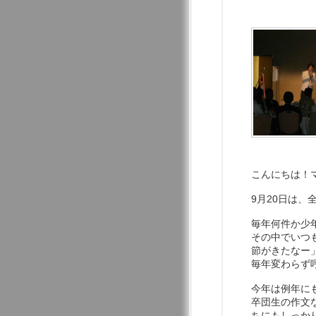
こんにちは！
9月20日は
毎年何件か少
その中でいつ
節がきたなー
毎年変わらず
今年は例年に
卒団生の作文
ちにもしっか