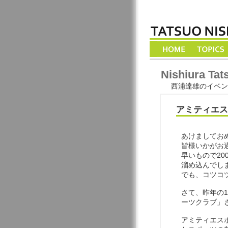
Nishiura Tat
西浦達雄のイベント
アミティエス
あけましてお
皆様いかがお
早いもので20
溜め込んでし
でも、コツコ
さて、昨年の1
ーツクラブ」
アミティエス