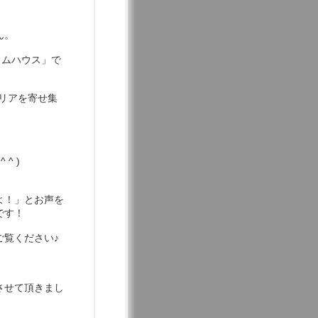
ん。
イムハウス」で
リアを寄せ集
！
^ )
よ！」とお声を
です！
覧ください♪
させて頂きまし