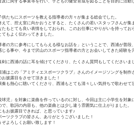
普及に関する事業等を行い、子どもの健全育成を図ることを目的に活動
子供たちにスポーツを教える指導者の方々が集まる総会でした。
終えて、控え室に向かおうとすると、たくさんの若いスタッフさんが集
なたもとても良い表情をしておられ、このお仕事にやりがいを持ってお
とてもよく伝わってきました。
導者の方に参考にしてもらえる様なお話を」ということで、西浦が普段
感じる事や、今まで沢山のスポーツ指導者の方とお会いしてきた経験を
。
真剣に西浦の話に耳を傾けてくださり、たくさん質問もしてくださいま
西浦はこの「アミティエスポーツクラブ」さんのイメージソングを制作
のお披露目をさせて頂きました！
演奏も熱心に聴いてくださり、西浦もとても清々しい気持ちで歌わせて
校球児」を対象に楽曲を作っているのに対し、今回は主に小学生を対象
ので、歌詞の内容も、他の楽曲とは少し違う雰囲気に仕上がりました。
にもお披露目できれば、と思っています♪
ポーツクラブの皆さん、ありがとうございました！
うぞよろしくお願い致します！